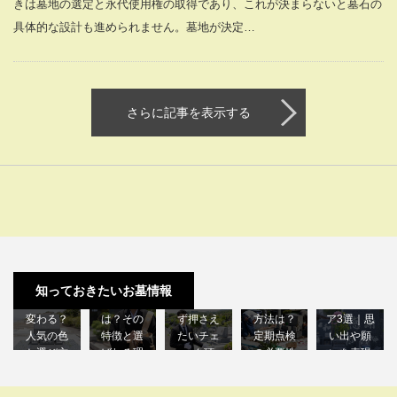
きは墓地の選定と永代使用権の取得であり、これが決まらないと墓石の
具体的な設計も進められません。墓地が決定…
さらに記事を表示する
墓石の見
積もり比
墓石の正
デザイン
墓石の色
較アドバ
しいメン
墓石の彫
知っておきたいお墓情報
で印象は
夫婦墓と
イス！必
テナンス
刻アイデ
変わる？
は？その
ず押さえ
方法は？
ア3選｜思
人気の色
特徴と選
たいチェ
定期点検
い出や願
と選び方
ばれる理
ック項
の必要性
いを表現
のコツ
由を紹介
目…
も解説
する方…