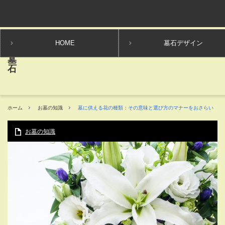
HOME
墓石デザイン
ホーム
お墓の知識
墓に供える花の種類：その意味と選び方のマナーをおさらい
お墓の知識