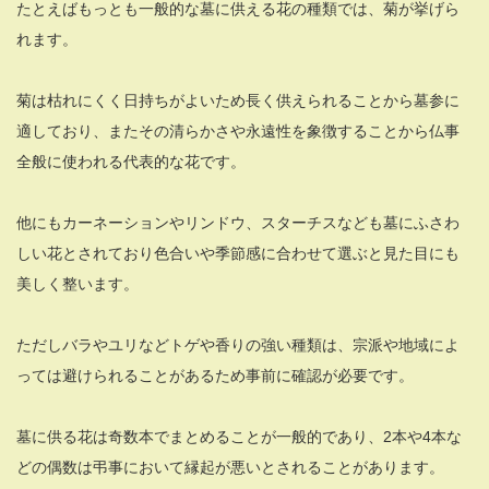
たとえばもっとも一般的な墓に供える花の種類では、菊が挙げら
れます。
菊は枯れにくく日持ちがよいため長く供えられることから墓参に
適しており、またその清らかさや永遠性を象徴することから仏事
全般に使われる代表的な花です。
他にもカーネーションやリンドウ、スターチスなども墓にふさわ
しい花とされており色合いや季節感に合わせて選ぶと見た目にも
美しく整います。
ただしバラやユリなどトゲや香りの強い種類は、宗派や地域によ
っては避けられることがあるため事前に確認が必要です。
墓に供る花は奇数本でまとめることが一般的であり、2本や4本な
どの偶数は弔事において縁起が悪いとされることがあります。