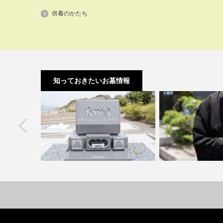
供養のかたち
知っておきたいお墓情報
next
ア3選｜思
墓石の色で印象は変わる？人気の色と
夫婦墓とは？その特
る方…
選び方のコツ
を紹