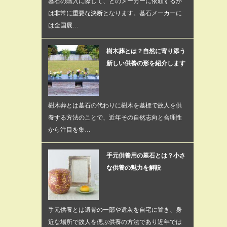
墓石の購入に際して、どのメーカーに依頼するか
は非常に重要な決断となります。墓石メーカーに
は全国展…
樹木葬とは？自然に寄り添う
新しい供養の形を紹介します
樹木葬とは墓石の代わりに樹木を墓標で故人を供
養する方法のことで、近年その自然志向と合理性
から注目を集…
手元供養用の墓石とは？小さ
な供養の魅力を解説
手元供養とは遺骨の一部や遺灰を自宅に置き、身
近な場所で故人を偲ぶ供養の方法であり近年では