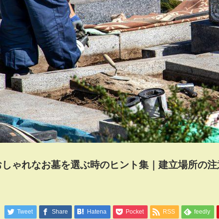
おしゃれなお墓を選ぶ時のヒント集｜建立場所の注
Tweet
Share
Hatena
Pocket
RSS
feedly