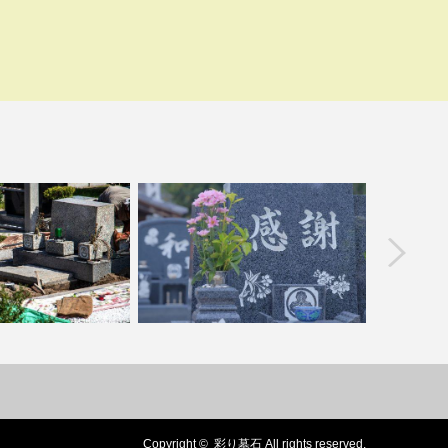
prev
ンテナンス方法は？定
デザイン墓石の彫刻アイデア3選｜思
墓石の色
の必要性も解説
い出や願いを表現する方…
Copyright ©
彩り墓石
All rights reserved.