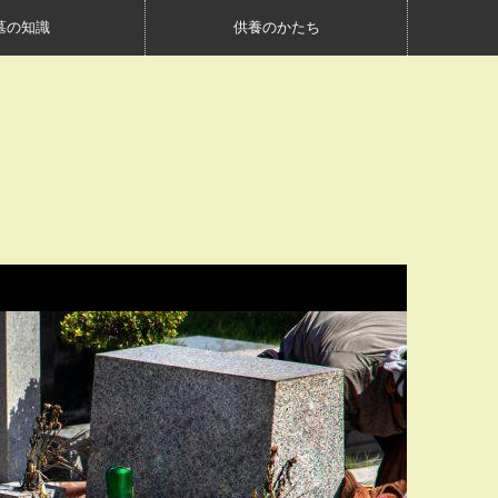
墓の知識
供養のかたち