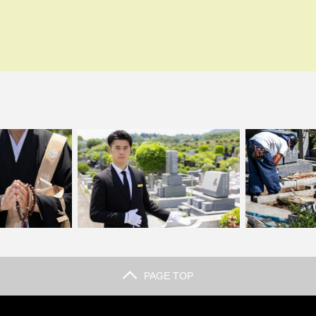
PAGE TOP
徴と選ばれる理由
墓石の見積もり比較アドバイス！必ず
墓石の正しいメ
介
押さえたいチェック項目…
期点検