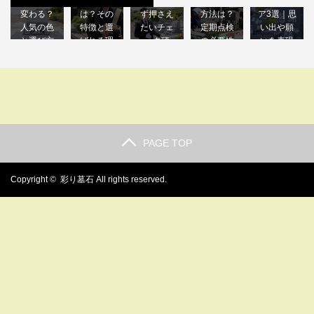
で印象は
夫婦墓と
イス！必
テナンス
刻アイデ
変わる？
は？その
ず押さえ
方法は？
ア3選｜思
人気の色
特徴と選
たいチェ
定期点検
い出や願
と選び方
ばれる理
ック項
の必要性
いを表現
のコツ
由を紹介
目…
も解説
する方…
PAGE TOP
Copyright ©
彩り墓石
All rights reserved.