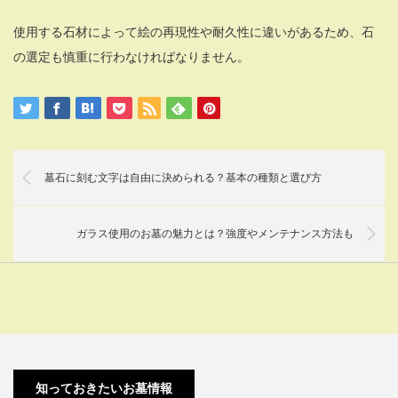
使用する石材によって絵の再現性や耐久性に違いがあるため、石
の選定も慎重に行わなければなりません。
墓石に刻む文字は自由に決められる？基本の種類と選び方
ガラス使用のお墓の魅力とは？強度やメンテナンス方法も
墓石の見
積もり比
墓石の正
デザイン
墓石の色
較アドバ
しいメン
墓石の彫
知っておきたいお墓情報