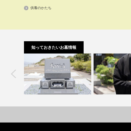
供養のかたち
知っておきたいお墓情報
next
ア3選｜思
墓石の色で印象は変わる？人気の色と
夫婦墓とは？その特
る方…
選び方のコツ
を紹