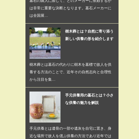
墓石の購入に際して、どのメーカーに依頼するか
は非常に重要な決断となります。墓石メーカーに
は全国展…
樹木葬とは？自然に寄り添う
新しい供養の形を紹介します
樹木葬とは墓石の代わりに樹木を墓標で故人を供
養する方法のことで、近年その自然志向と合理性
から注目を集…
手元供養用の墓石とは？小さ
な供養の魅力を解説
手元供養とは遺骨の一部や遺灰を自宅に置き、身
近な場所で故人を偲ぶ供養の方法であり近年では