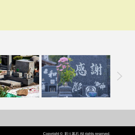
prev
ンテナンス方法は？定
デザイン墓石の彫刻アイデア3選｜思
墓石の色
の必要性も解説
い出や願いを表現する方…
Copyright ©
彩り墓石
All rights reserved.