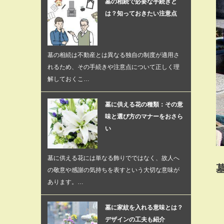
墓の相続で必要な手続きと
は？知っておきたい注意点
墓の相続は不動産とは異なる独自の制度が適用さ
れるため、その手続きや注意点について正しく理
解しておくこ…
墓に供える花の種類：その意
味と選び方のマナーをおさら
い
墓に供える花には単なる飾りでではなく、故人へ
の敬意や感謝の気持ちを表すという大切な意味が
あります。…
墓に家紋を入れる意味とは？
デザインの工夫も紹介