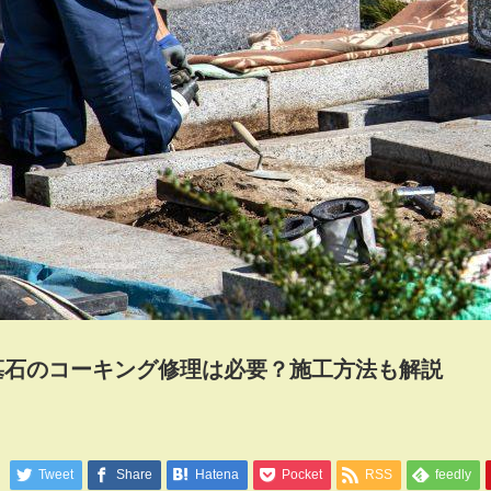
墓石のコーキング修理は必要？施工方法も解説
Tweet
Share
Hatena
Pocket
RSS
feedly