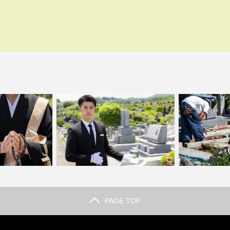
PAGE TOP
徴と選ばれる理由
墓石の見積もり比較アドバイス！必ず
墓石の正しいメ
介
押さえたいチェック項目…
期点検